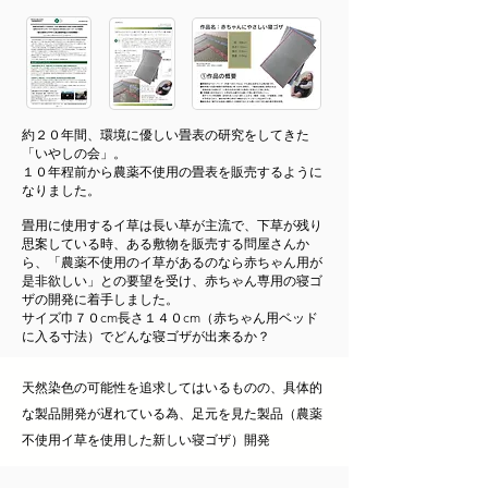
約２０年間、環境に優しい畳表の研究をしてきた
「いやしの会」。
１０年程前から農薬不使用の畳表を販売するように
なりました。
畳用に使用するイ草は長い草が主流で、下草が残り
思案している時、ある敷物を販売する問屋さんか
ら、「農薬不使用のイ草があるのなら赤ちゃん用が
是非欲しい」との要望を受け、赤ちゃん専用の寝ゴ
ザの開発に着手しました。
サイズ巾７０cm長さ１４０cm（赤ちゃん用ベッド
に入る寸法）でどんな寝ゴザが出来るか？
天然染色の可能性を追求してはいるものの、具体的
な製品開発が遅れている為、足元を見た製品（農薬
不使用イ草を使用した新しい寝ゴザ）開発