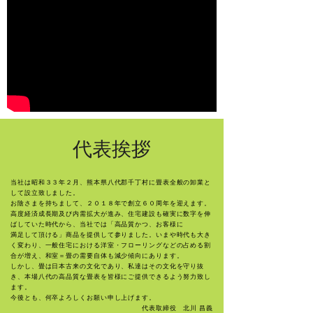
代表挨拶
当社は昭和３３年２月、熊本県八代郡千丁村に畳表全般の卸業と
して設立致しました。
お陰さまを持ちまして、２０１８年で創立６０周年を迎えます。
高度経済成長期及び内需拡大が進み、住宅建設も確実に数字を伸
ばしていた時代から、当社では「高品質かつ、お客様に
満足して頂ける」商品を提供して参りました。いまや時代も大き
く変わり、一般住宅における洋室・フローリングなどの占める割
合が増え、和室＝畳の需要自体も減少傾向にあります。
しかし、畳は日本古来の文化であり、私達はその文化を守り抜
き、本場八代の高品質な畳表を皆様にご提供できるよう努力致し
ます。
今後とも、何卒よろしくお願い申し上げます。
代表取締役 北川 昌義