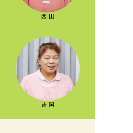
西 田
吉 岡