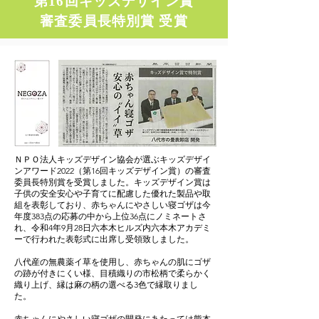
第16回キッズデザイン賞
審査委員長特別賞 受賞
ＮＰＯ法人キッズデザイン協会が選ぶキッズデザイ
ンアワード2022（第16回キッズデザイン賞）の審査
委員長特別賞を受賞しました。キッズデザイン賞は
子供の安全安心や子育てに配慮した優れた製品や取
組を表彰しており、赤ちゃんにやさしい寝ゴザは今
年度383点の応募の中から上位36点にノミネートさ
れ、令和4年9月28日六本木ヒルズ内六本木アカデミ
ーで行われた表彰式に出席し受領致しました。
八代産の無農薬イ草を使用し、赤ちゃんの肌にゴザ
の跡が付きにくい様、目積織りの市松柄で柔らかく
織り上げ、縁は麻の柄の選べる3色で縁取りまし
た。
赤ちゃんにやさしい寝ゴザの開発にあたっては熊本