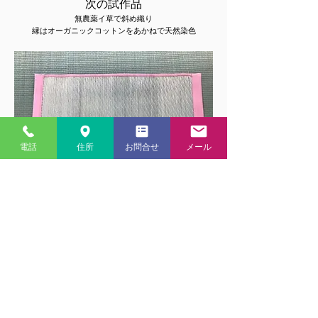
次の試作品
無農薬イ草で斜め織り
縁はオーガニックコットンをあかねで天然染色
電話
住所
お問合せ
メール
完成品
農薬不使用イ草で市松の目積織 縁は純綿のキコイ布
完成まで試行錯誤を重ねて約１年