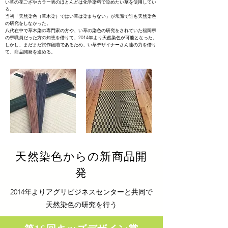
い草の花ござやカラー表のほとんどは化学染料で染めたい草を使用してい
る。
当初「天然染色（草木染）ではい草は染まらない」が常識で誰も天然染色
の研究をしなかった。
八代在中で草木染の専門家の方や、
い草の染色の研究をされていた
福岡県
の県職員だった方の知恵を借りて、2014年より天然染色が可能となった。
しかし、まだまだ試作段階であるため、い草デザイナーさん達の力を借り
て、商品開発を進める。
天然染色からの新商品開
発
2014年よりアグリビジネスセンターと共同で
天然染色の研究を行う